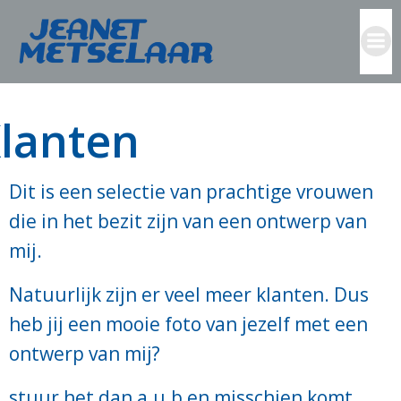
Ga
naar
de
Klanten
inhoud
lanten
Dit is een selectie van prachtige vrouwen
die in het bezit zijn van een ontwerp van
mij.
Natuurlijk zijn er veel meer klanten. Dus
heb jij een mooie foto van jezelf met een
ontwerp van mij?
stuur het dan a.u.b en misschien komt