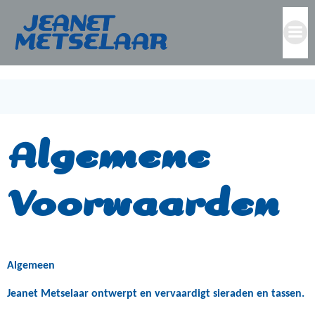
Ga
naar
de
Algemene Voorwaarden
inhoud
Algemene
Voorwaarden
Algemeen
Jeanet Metselaar ontwerpt en vervaardigt sieraden en tassen.